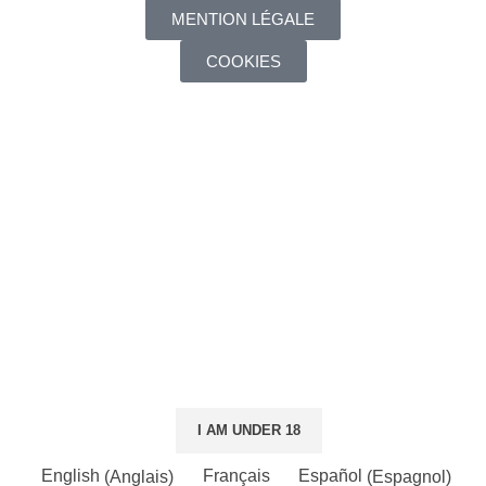
MENTION LÉGALE
COOKIES
¿Eres mayor de edad?
Debes tener 18 años o más para ver la página. Por favor,
verifique su edad para entrar.
Acceso prohibido
Su acceso está restringido debido a su edad.
I AM 18 OR OLDER
I AM UNDER 18
English
(
Anglais
)
Français
Español
(
Espagnol
)