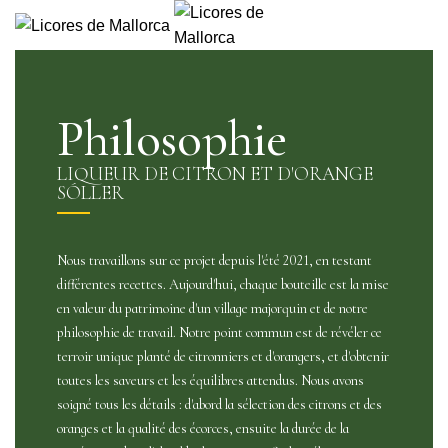
À PROPOS DE NOUS
BOUTIQUE
COCKTAILS ET RECETTES
POINTS DE VENTE
CONTACT
FRANÇAIS
Philosophie
0
items
/
0.00
€
Menu
LIQUEUR DE CITRON ET D'ORANGE
SÓLLER
0
items
/
0.00
€
Nous travaillons sur ce projet depuis l'été 2021, en testant
différentes recettes. Aujourd'hui, chaque bouteille est la mise
en valeur du patrimoine d'un village majorquin et de notre
philosophie de travail. Notre point commun est de révéler ce
terroir unique planté de citronniers et d'orangers, et d'obtenir
toutes les saveurs et les équilibres attendus. Nous avons
soigné tous les détails : d'abord la sélection des citrons et des
oranges et la qualité des écorces, ensuite la durée de la