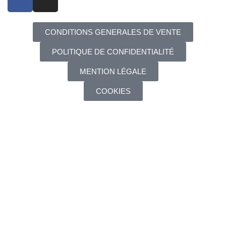
CONDITIONS GENERALES DE VENTE
POLITIQUE DE CONFIDENTIALITÉ
MENTION LÉGALE
COOKIES
¿Eres mayor de edad?
Debes tener 18 años o más para ver la página. Por favor,
verifique su edad para entrar.
Acceso prohibido