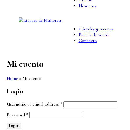
Tienda
Nosotros
Érase una vez
Nosotros
Filosofía
Cócteles y recetas
Puntos de venta
Contacto
Mi cuenta
Home
»
Mi cuenta
Login
Username or email address
*
Password
*
Log in